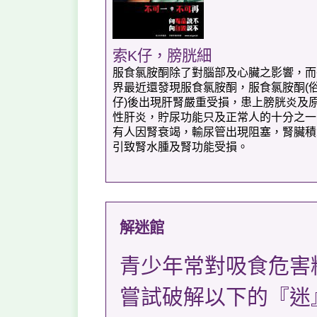
索K仔，膀胱細
服食氯胺酮除了對腦部及心臟之影響，而
界最近還發現服食氯胺酮，服食氯胺酮(
仔)後出現肝腎嚴重受損，患上膀胱炎及
性肝炎，貯尿功能只及正常人的十分之一
有人因腎衰竭，輸尿管出現阻塞，腎臟積
引致腎水腫及腎功能受損。
解迷館
青少年常對吸食危害
嘗試破解以下的『迷