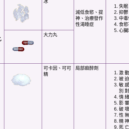
冰
失眠
減低食慾、提
抑鬱
神、治療發作
中毒
性渴睡症
食慾
心臟
大力丸
乙
可卡因、可可
局部麻醉劑
激 動
精
被 迫
敏 感
別 對
情 緒
影 響
破 壞
性 無
精 神
死 