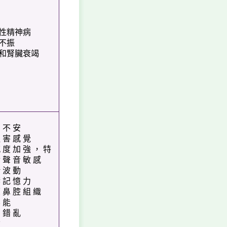
性精神病
不振
和腎臟衰竭
 不 安
 害 感 覺
 度 加 強 ， 特
 聲 音 敏 感
 波 動
 記 憶 力
 鼻 腔 組 織
 能
 錯 亂
亡