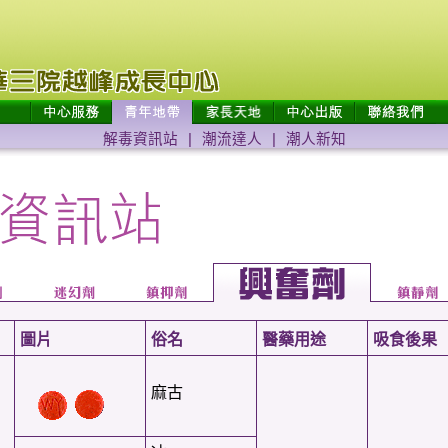
解毒資訊站
|
潮流達人
|
潮人新知
圖片
俗名
醫藥用途
吸食後果
麻古